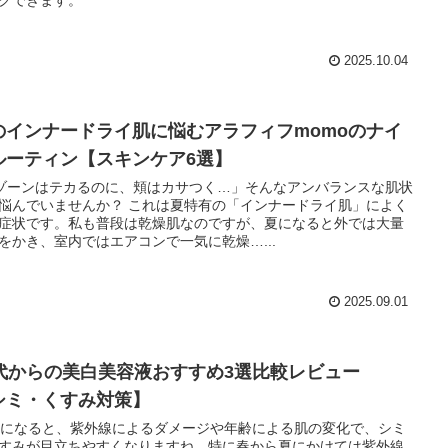
2025.10.04
のインナードライ肌に悩むアラフィフmomoのナイ
ルーティン【スキンケア6選】
ゾーンはテカるのに、頬はカサつく…」そんなアンバランスな肌状
悩んでいませんか？ これは夏特有の「インナードライ肌」によく
症状です。私も普段は乾燥肌なのですが、夏になると外では大量
をかき、室内ではエアコンで一気に乾燥…...
2025.09.01
0代からの美白美容液おすすめ3選比較レビュー
シミ・くすみ対策】
代になると、紫外線によるダメージや年齢による肌の変化で、シミ
すみが目立ちやすくなりますね。特に春から夏にかけては紫外線