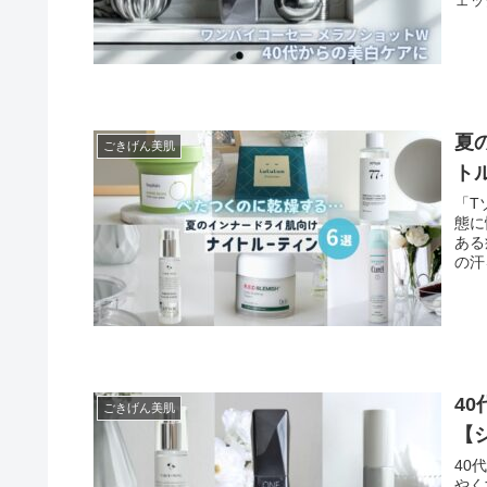
夏
ごきげん美肌
ト
「T
態に
ある
の汗
4
ごきげん美肌
【
40
やく