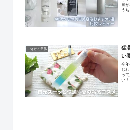
量が
うち
猛
ごきげん美肌
い
今年
じわ
って
い！