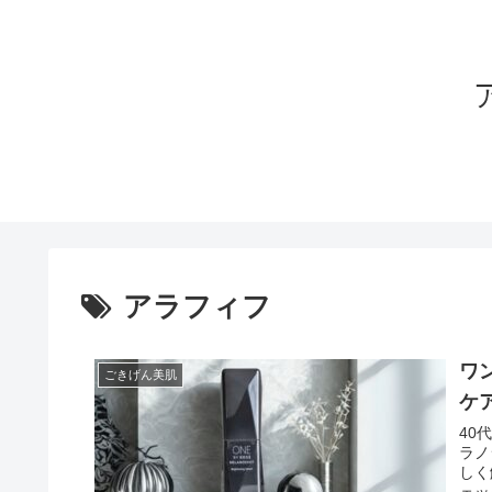
アラフィフ
ワ
ごきげん美肌
ケ
40
ラノ
しく
ェッ